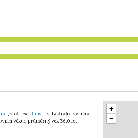
+
raji
, v okrese
Opava
. Katastrální výměra
−
ivním věku), průměrný věk 36,0 let.