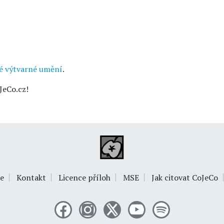
é výtvarné umění
.
JeCo.cz!
e
Kontakt
Licence příloh
MSE
Jak citovat CoJeCo