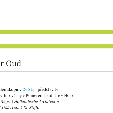
er Oud
 člen skupiny
De Stijl
, představitel
návrh továrny v Pomerend, sídliště v Hoek
. Napsal
Holländische Architektur
"
(
Má cesta k De Stijl
).