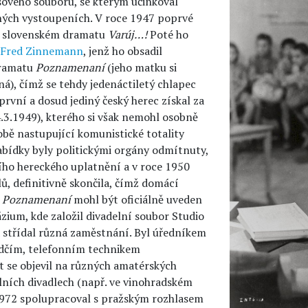
sového souboru, se kterým účinkoval
ných vystoupeních. V roce 1947 poprvé
ve slovenském dramatu
Varúj…!
Poté ho
Fred Zinnemann
, jenž ho obsadil
dramatu
Poznamenaní
(jeho matku si
á), čímž se tehdy jedenáctiletý chlapec
první a dosud jediný český herec získal za
.3.1949), kterého si však nemohl osobně
době nastupující komunistické totality
abídky byly politickými orgány odmítnuty,
šího hereckého uplatnění a v roce 1950
lů, definitivně skončila, čímž domácí
m
Poznamenaní
mohl být oficiálně uveden
zium, kde založil divadelní soubor Studio
a střídal různá zaměstnání. Byl úředníkem
dčím, telefonním technikem
t se objevil na různých amatérských
álních divadlech (např. ve vinohradském
1972 spolupracoval s pražským rozhlasem