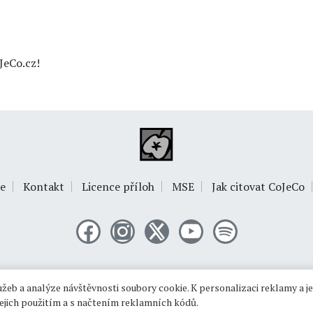
JeCo.cz!
e
Kontakt
Licence příloh
MSE
Jak citovat CoJeCo
© 1999-2026
OPTIMUS s.r.o.
žeb a analýze návštěvnosti soubory cookie. K personalizaci reklamy a j
 jejich použitím a s načtením reklamních kódů.