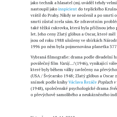
jako technik a hlasatel (mj. uváděl tehdy vel
nastoupil jako
inspicient
do teplického Krušno
vrátil do Prahy. Nikdy se neoženil a po smrti o
smrti zůstal zcela sám. Ke zdravotním problé
také těžká cukrovka, která byla příčinou jeho
let. Jeho ceny Zlatý glóbus a Oscar, které měl
jsou od roku 1988 uloženy ve sbírkách Národn
1996 po něm byla pojmenována planetka 377
Vybraná filmografie: drama podle divadelní h
poválečný film
Varúj…!
(1946), vynikající vá
které byly během války zavlečeny na převých
(USA / Švýcarsko 1948; Zlatý glóbus a Oscar z
snímek podle knihy
Václava Řezáče
Poplach v 
(1948), společenské psychologické drama
Svě
o převýchově samolibého a neukázněného indi