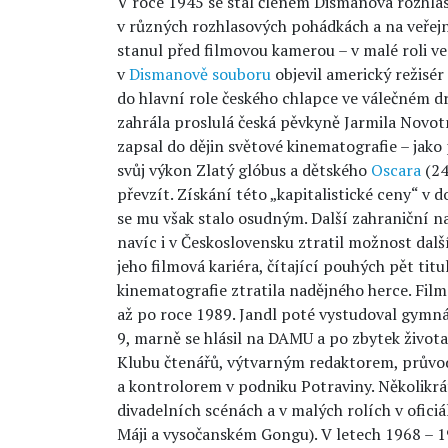
V roce 1945 se stal členem Dismanova rozhla
v různých rozhlasových pohádkách a na veřej
stanul před filmovou kamerou – v malé roli 
v
Dismanově souboru
objevil americký režisér
do hlavní role českého chlapce ve válečném 
zahrála proslulá česká pěvkyně Jarmila Novotn
zapsal do dějin světové kinematografie – jako 
svůj výkon Zlatý glóbus a dětského
Oscara
(24
převzít. Získání této „kapitalistické ceny“ v 
se mu však stalo osudným. Další zahraniční n
navíc i v Československu ztratil možnost dal
jeho filmová kariéra, čítající pouhých pět titu
kinematografie ztratila nadějného herce. Fil
až po roce 1989. Jandl poté vystudoval gymná
9, marně se hlásil na DAMU a po zbytek život
Klubu čtenářů, výtvarným redaktorem, průvo
a kontrolorem v podniku Potraviny. Několikrá
divadelních scénách a v malých rolích v ofici
Máji a vysočanském Gongu). V letech 1968 – 