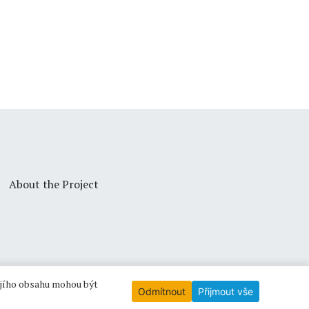
About the Project
ejího obsahu mohou být
Odmítnout
Přijmout vše