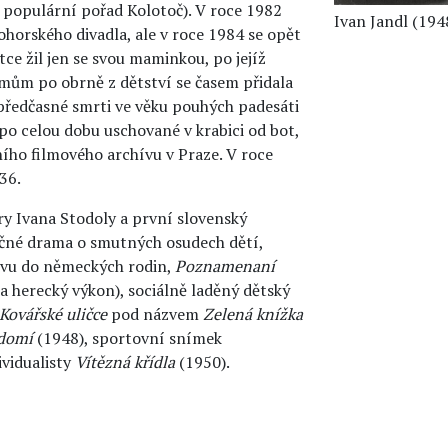
mi populární pořad Kolotoč). V roce 1982
Ivan Jandl (194
horského divadla, ale v roce 1984 se opět
tce žil jen se svou maminkou, po jejíž
mům po obrně z dětství se časem přidala
 předčasné smrti ve věku pouhých padesáti
 po celou dobu uschované v krabici od bot,
ího filmového archívu v Praze. V roce
36.
ry Ivana Stodoly a první slovenský
lečné drama o smutných osudech dětí,
ovu do německých rodin,
Poznamenaní
a herecký výkon), sociálně laděný dětský
Kovářské uličce
pod názvem
Zelená knížka
domí
(1948), sportovní snímek
vidualisty
Vítězná křídla
(1950).