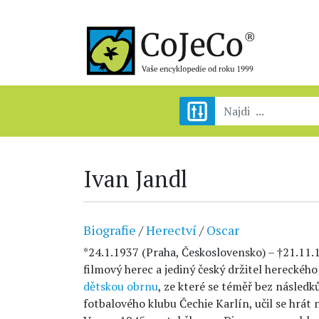
Ivan Jandl
Biografie
/
Herectví
/
Oscar
*24.1.1937 (Praha, Československo) – †21.11.
filmový herec a jediný český držitel hereckého
dětskou obrnu
, ze které se téměř bez následk
fotbalového klubu Čechie Karlín, učil se hrát 