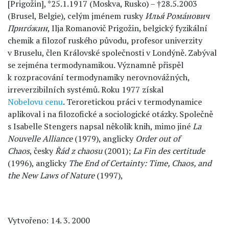
[Prigožin], *25.1.1917 (Moskva, Rusko) – †28.5.2003
(Brusel, Belgie), celým jménem rusky
Илья́ Рома́нович
Приго́жин
, Ilja Romanovič Prigožin, belgický fyzikální
chemik a filozof ruského původu, profesor univerzity
v Bruselu, člen Královské společnosti v Londýně. Zabýval
se zejména termodynamikou. Významně přispěl
k rozpracování termodynamiky nerovnovážných,
irreverzibilních systémů. Roku 1977 získal
Nobelovu cenu
. Teroretickou práci v termodynamice
aplikoval i na filozofické a sociologické otázky. Společně
s Isabelle Stengers napsal několik knih, mimo jiné
La
Nouvelle Alliance
(1979), anglicky
Order out of
Chaos
, česky
Řád z chaosu
(2001);
La Fin des certitude
(1996), anglicky
The End of Certainty: Time, Chaos, and
the New Laws of Nature
(1997),
Vytvořeno: 14. 3. 2000