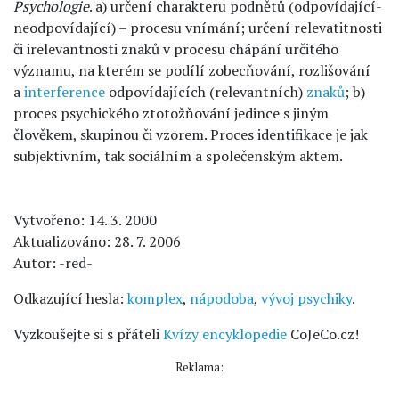
Psychologie
. a) určení charakteru podnětů (odpovídající-
neodpovídající) – procesu vnímání; určení relevatitnosti
či irelevantnosti znaků v procesu chápání určitého
významu, na kterém se podílí zobecňování, rozlišování
a
interference
odpovídajících (relevantních)
znaků
; b)
proces psychického ztotožňování jedince s jiným
člověkem, skupinou či vzorem. Proces identifikace je jak
subjektivním, tak sociálním a společenským aktem.
Vytvořeno: 14. 3. 2000
Aktualizováno: 28. 7. 2006
Autor: -red-
Odkazující hesla:
komplex
,
nápodoba
,
vývoj psychiky
.
Vyzkoušejte si s přáteli
Kvízy encyklopedie
CoJeCo.cz!
Reklama: