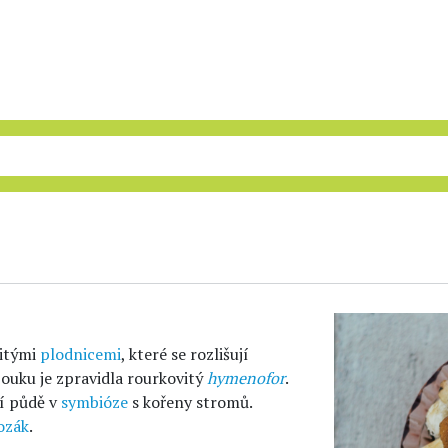
itými
plodnicemi
, které se rozlišují
bouku je zpravidla rourkovitý
hymenofor
.
ní půdě v
symbióze
s kořeny stromů.
ozák
.