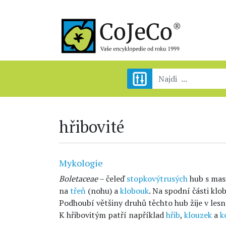
hřibovité
Mykologie
Boletaceae
– čeleď
stopkovýtrusých
hub s mas
na
třeň
(nohu) a
klobouk
. Na spodní části klo
Podhoubí většiny druhů těchto hub žije v les
K hřibovitým patří například
hřib
,
klouzek
a
k