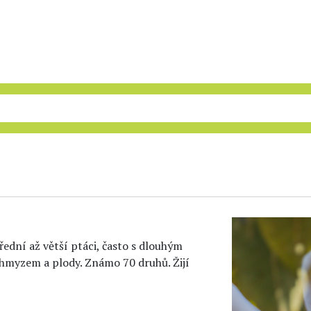
třední až větší ptáci, často s dlouhým
e hmyzem a plody. Známo 70 druhů. Žijí