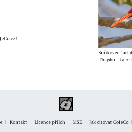
JeCo.cz!
Suříkovec šarla
Thajsko – kajor
e
Kontakt
Licence příloh
MSE
Jak citovat CoJeCo