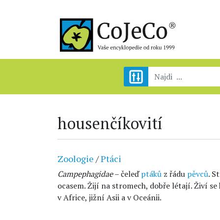
housenčíkovití
Zoologie
/
Ptáci
Campephagidae
– čeleď
ptáků
z řádu
pěvců
. S
ocasem. Žijí na stromech, dobře létají. Živí s
v Africe, jižní Asii a v Oceánii.