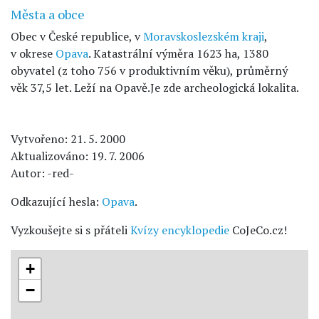
Města a obce
Obec v České republice, v
Moravskoslezském kraji
,
v okrese
Opava
. Katastrální výměra 1623 ha, 1380
obyvatel (z toho 756 v produktivním věku), průměrný
věk 37,5 let. Leží na Opavě.Je zde archeologická lokalita.
Vytvořeno: 21. 5. 2000
Aktualizováno: 19. 7. 2006
Autor: -red-
Odkazující hesla:
Opava
.
Vyzkoušejte si s přáteli
Kvízy encyklopedie
CoJeCo.cz!
+
−