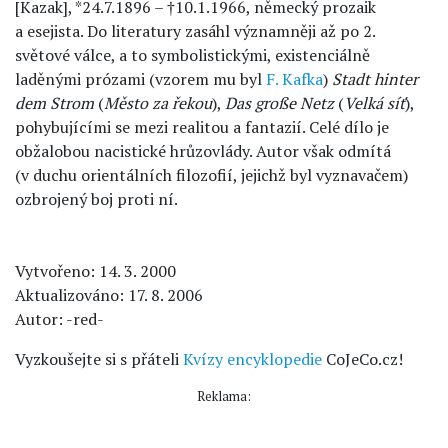
[Kazak], *24.7.1896 – †10.1.1966, německý prozaik
a esejista. Do literatury zasáhl významněji až po 2.
světové válce, a to symbolistickými, existenciálně
laděnými prózami (vzorem mu byl
F. Kafka
)
Stadt hinter
dem Strom
(
Město za řekou
),
Das große Netz
(
Velká síť
),
pohybujícími se mezi realitou a fantazií. Celé dílo je
obžalobou nacistické hrůzovlády. Autor však odmítá
(v duchu orientálních filozofií, jejichž byl vyznavačem)
ozbrojený boj proti ní.
Vytvořeno: 14. 3. 2000
Aktualizováno: 17. 8. 2006
Autor: -red-
Vyzkoušejte si s přáteli
Kvízy encyklopedie
CoJeCo.cz!
Reklama: