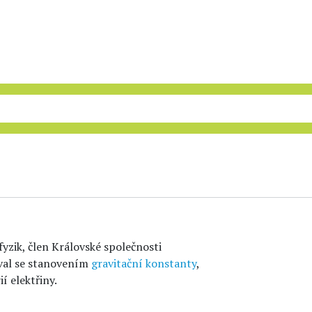
fyzik, člen Královské společnosti
val se stanovením
gravitační konstanty
,
í elektřiny.