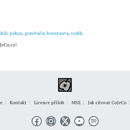
shův pokus
,
gravitační konstanta
,
vodík
.
JeCo.cz!
e
Kontakt
Licence příloh
MSE
Jak citovat CoJeCo