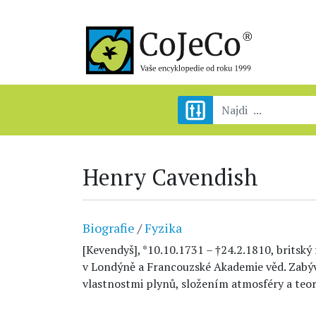
Henry Cavendish
Biografie
/
Fyzika
[Kevendyš], *10.10.1731 – †24.2.1810, britský 
v Londýně a Francouzské Akademie věd. Zabý
vlastnostmi plynů, složením atmosféry a teori