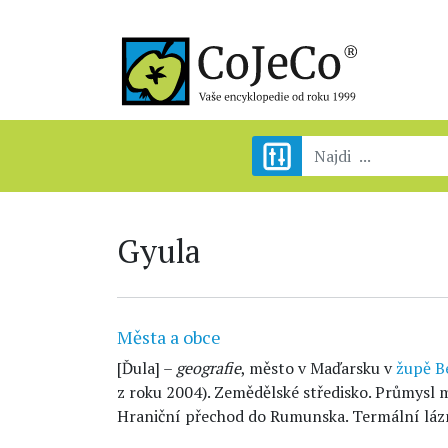
Gyula
Města a obce
[Ďula] –
geografie
, město v Maďarsku v
župě
B
z roku 2004). Zemědělské středisko. Průmysl m
Hraniční přechod do Rumunska. Termální láz