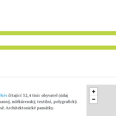
+
ékés
čítající 32,4 tisíc obyvatel (údaj
−
asný, mlékárenský, textilní, polygrafický.
ně. Architektonické památky.