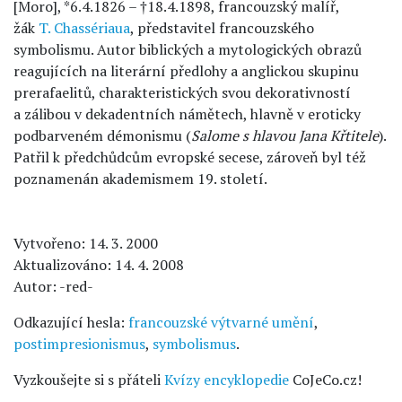
[Moro], *6.4.1826 – †18.4.1898, francouzský malíř,
žák
T. Chassériaua
, představitel francouzského
symbolismu. Autor biblických a mytologických obrazů
reagujících na literární předlohy a anglickou skupinu
prerafaelitů, charakteristických svou dekorativností
a zálibou v dekadentních námětech, hlavně v eroticky
podbarveném démonismu (
Salome s hlavou Jana Křtitele
).
Patřil k předchůdcům evropské secese, zároveň byl též
poznamenán akademismem 19. století.
Vytvořeno: 14. 3. 2000
Aktualizováno: 14. 4. 2008
Autor: -red-
Odkazující hesla:
francouzské výtvarné umění
,
postimpresionismus
,
symbolismus
.
Vyzkoušejte si s přáteli
Kvízy encyklopedie
CoJeCo.cz!