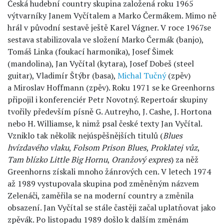
Česká hudební country skupina založená roku 1965
výtvarníky Janem Vyčítalem a Marko Čermákem. Mimo ně
hrál v původní sestavě ještě Karel Vágner. V roce 1967se
sestava stabilizovala ve složení Marko Čermák (banjo),
Tomáš Linka (foukací harmonika), Josef Šimek
(mandolina), Jan Vyčítal (kytara), Josef Dobeš (steel
guitar), Vladimír Štýbr (basa),
Michal Tučný
(zpěv)
a Miroslav Hoffmann (zpěv). Roku 1971 se ke Greenhorns
připojil i konferenciér Petr Novotný. Repertoár skupiny
tvořily především písně G. Autreyho, J. Cashe, J. Hortona
nebo H. Williamse, k nimž psal české texty Jan Vyčítal.
Vzniklo tak několik nejúspěšnějších titulů (
Blues
hvízdavého vlaku
,
Folsom Prison Blues
,
Proklatej vůz
,
Tam blízko Little Big Hornu
,
Oranžový expres
) za něž
Greenhorns získali mnoho žánrových cen. V letech 1974
až 1989 vystupovala skupina pod změněným názvem
Zelenáči, zaměřila se na moderní country a změnila
obsazení. Jan Vyčítal se stále častěji začal uplatňovat jako
zpěvák. Po listopadu 1989 došlo k dalším změnám