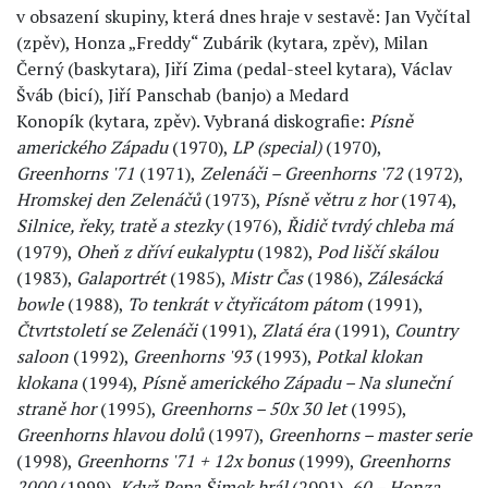
v obsazení skupiny, která dnes hraje v sestavě: Jan Vyčítal
(zpěv), Honza „Freddy“ Zubárik (kytara, zpěv), Milan
Černý (baskytara), Jiří Zima (pedal-steel kytara), Václav
Šváb (bicí), Jiří Panschab (banjo) a Medard
Konopík (kytara, zpěv). Vybraná diskografie:
Písně
amerického Západu
(1970),
LP (special)
(1970),
Greenhorns '71
(1971),
Zelenáči – Greenhorns '72
(1972),
Hromskej den Zelenáčů
(1973),
Písně větru z hor
(1974),
Silnice, řeky, tratě a stezky
(1976),
Řidič tvrdý chleba má
(1979),
Oheň z dříví eukalyptu
(1982),
Pod liščí skálou
(1983),
Galaportrét
(1985),
Mistr Čas
(1986),
Zálesácká
bowle
(1988),
To tenkrát v čtyřicátom pátom
(1991),
Čtvrtstoletí se Zelenáči
(1991),
Zlatá éra
(1991),
Country
saloon
(1992),
Greenhorns '93
(1993),
Potkal klokan
klokana
(1994),
Písně amerického Západu – Na sluneční
straně hor
(1995),
Greenhorns – 50x 30 let
(1995),
Greenhorns hlavou dolů
(1997),
Greenhorns – master serie
(1998),
Greenhorns '71 + 12x bonus
(1999),
Greenhorns
2000
(1999),
Když Pepa Šimek hrál
(2001),
60 – Honza