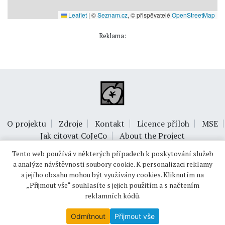
Leaflet
|
©
Seznam.cz
, © přispěvatelé
OpenStreetMap
Reklama:
O projektu
Zdroje
Kontakt
Licence příloh
MSE
Jak citovat CoJeCo
About the Project
Tento web používá v některých případech k poskytování služeb
a analýze návštěvnosti soubory cookie. K personalizaci reklamy
a jejího obsahu mohou být využívány cookies. Kliknutím na
„Přijmout vše“ souhlasíte s jejich použitím a s načtením
reklamních kódů.
© 1999-2026
OPTIMUS s.r.o.
Odmítnout
Přijmout vše