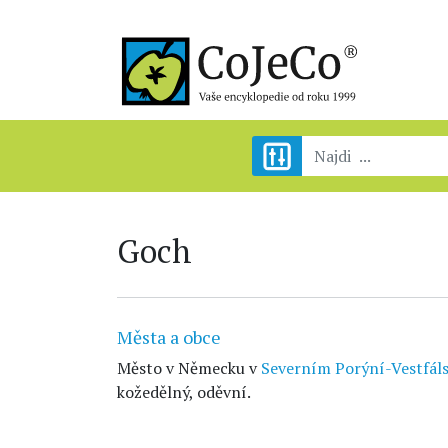
Goch
Města a obce
Město v Německu v
Severním Porýní-Vestfál
kožedělný, oděvní.