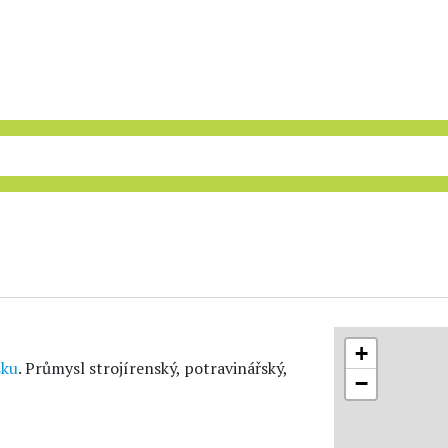
+
sku
. Průmysl strojírenský, potravinářský,
−