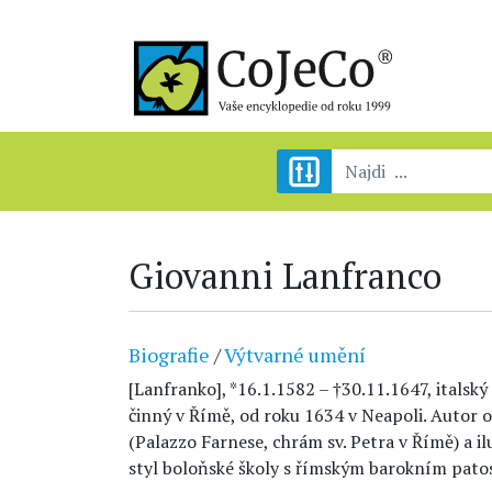
Giovanni Lanfranco
Biografie
/
Výtvarné umění
[Lanfranko], *16.1.1582 – †30.11.1647, italský
činný v Římě, od roku 1634 v Neapoli. Autor 
(Palazzo Farnese, chrám sv. Petra v Římě) a i
styl boloňské školy s římským barokním pato