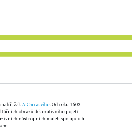
 malíř, žák
A.Carracciho
. Od roku 1602
oltářních obrazů dekorativního pojetí
luzívních nástropních maleb spojujících
sem.