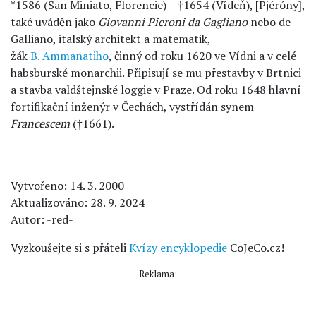
*1586 (San Miniato, Florencie) – †1654 (Vídeň), [Pjéróny],
také uváděn jako
Giovanni Pieroni da Gagliano
nebo de
Galliano, italský architekt a matematik,
žák
B. Ammanatiho
, činný od roku 1620 ve Vídni a v celé
habsburské monarchii. Připisují se mu přestavby v Brtnici
a stavba valdštejnské loggie v Praze. Od roku 1648 hlavní
fortifikační inženýr v Čechách, vystřídán synem
Francescem
(†1661).
Vytvořeno: 14. 3. 2000
Aktualizováno: 28. 9. 2024
Autor: -red-
Vyzkoušejte si s přáteli
Kvízy encyklopedie
CoJeCo.cz!
Reklama: