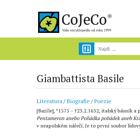
Giambattista Basile
Literatura
/
Biografie
/
Poezie
[Bazíle], *1575 – †23.2.1632, italský básník a
Pentameron anebo Pohádka pohádek aneb Kra
v neapolském nářečí. Je to první soubor lido