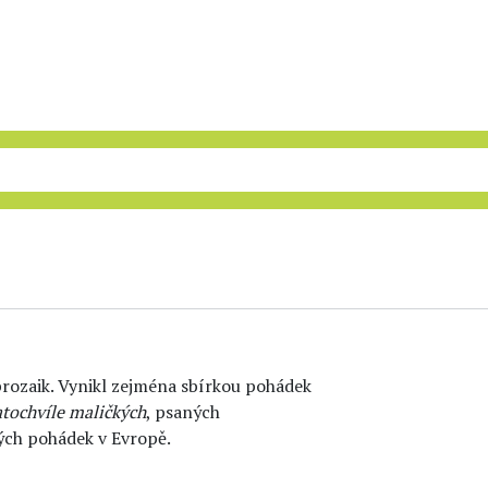
 prozaik. Vynikl zejména sbírkou pohádek
tochvíle maličkých
, psaných
vých pohádek v Evropě.