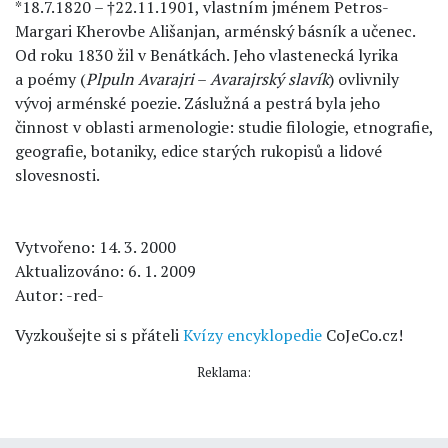
*18.7.1820 – †22.11.1901, vlastním jménem Petros-
Margari Kherovbe Ališanjan, arménský básník a učenec.
Od roku 1830 žil v Benátkách. Jeho vlastenecká lyrika
a poémy (
Plpuln Avarajri
–
Avarajrský slavík
) ovlivnily
vývoj arménské poezie. Záslužná a pestrá byla jeho
činnost v oblasti armenologie: studie filologie, etnografie,
geografie, botaniky, edice starých rukopisů a lidové
slovesnosti.
Vytvořeno: 14. 3. 2000
Aktualizováno: 6. 1. 2009
Autor: -red-
Vyzkoušejte si s přáteli
Kvízy encyklopedie
CoJeCo.cz!
Reklama: