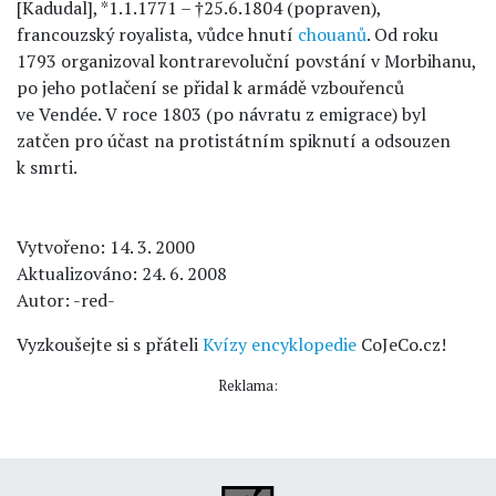
[Kadudal], *1.1.1771 – †25.6.1804 (popraven),
francouzský royalista, vůdce hnutí
chouanů
. Od roku
1793 organizoval kontrarevoluční povstání v Morbihanu,
po jeho potlačení se přidal k armádě vzbouřenců
ve Vendée. V roce 1803 (po návratu z emigrace) byl
zatčen pro účast na protistátním spiknutí a odsouzen
k smrti.
Vytvořeno: 14. 3. 2000
Aktualizováno: 24. 6. 2008
Autor: -red-
Vyzkoušejte si s přáteli
Kvízy encyklopedie
CoJeCo.cz!
Reklama: