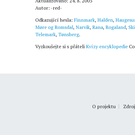
Aktualizováno: 24. 8. 2005
Autor: -red-
Odkazující hesla:
Finnmark
,
Halden
,
Haugesu
Møre og Romsdal
,
Narvik
,
Rana
,
Rogaland
,
Sk
Telemark
,
Tønsberg
.
Vyzkoušejte si s přáteli
Kvízy encyklopedie
Co
O projektu
Zdroj