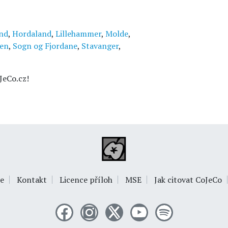
nd
,
Hordaland
,
Lillehammer
,
Molde
,
ien
,
Sogn og Fjordane
,
Stavanger
,
JeCo.cz!
e
Kontakt
Licence příloh
MSE
Jak citovat CoJeCo