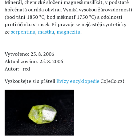
Minerál, chemické složení magnesiumsilikát, v podstatě
hořečnatá odrůda olivínu. Vyniká vysokou žárovzdorností
(bod tání 1850 °C, bod měknutf 1750 °C) a odolností
proti účinku strusek. Připravuje se nejčastěji synteticky
ze
serpentinu
,
mastku
,
magnezitu
.
Vytvořeno: 25. 8. 2006
Aktualizováno: 25. 8. 2006
Autor: -red-
Vyzkoušejte si s přáteli
Kvízy encyklopedie
CoJeCo.cz!