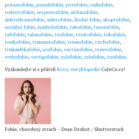
potamofobie
,
pseudofobie
,
pyrofobie
,
radiofobie
,
rodentofobie
,
serpentofobie
,
sichmofobie
,
siderodromofobie
,
siderofobie
,
školní fobie
,
skoptofobie
,
sociální fobie
,
symbolofobie
,
tabofobie
,
taeniofobie
,
tafefobie
,
talasofobie
,
teofobie
,
teratofobie
,
tokofobie
,
toxikofobie
,
traumatofobie
,
tremofobie
,
trichofobie
,
triskaidekafobie
,
urofobie
,
vaccinofobie
,
venerofobie
,
verbofobie
,
vertigofobie
,
xylofobie
,
zelofobie
,
zoofobie
.
Vyzkoušejte si s přáteli
Kvízy encyklopedie
CoJeCo.cz!
Fobie, chorobný strach – Dean Drobot / Shutterstock