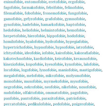
enissofobie
,
entomofobie
,
eretofobie
,
ergofobie
,
fagofobie
,
farmakofobie
,
febrifobie
,
felinofobie
,
filemafobie
,
fobofobie
,
fronemofobie
,
fungofobie
,
gamofobie
,
gefyrofobie
,
grafofobie
,
gymnofobie
,
gynofobie
,
hadefobie
,
hamarkofobie
,
haptofobie
,
hedofobie
,
heliofobie
,
helmintofobie
,
hemofobie
,
herpetofobie
,
hierofobie
,
hippofobie
,
hodofobie
,
homilofobie
,
hyalofobie
,
hydrofobie
,
hypegiafobie
,
hypertrichofobie
,
hypnofobie
,
hypsofobie
,
iatrofobie
,
ichtyofobie
,
ideofobie
,
iofobie
,
kairofobie
,
kakorafiafobie
,
kakotechnofobie
,
kardiofobie
,
keirofobie
,
keraunofobie
,
kineziofobie
,
kopofobie
,
kyesofobie
,
kynofobie
,
lalofobie
,
locofobie
,
logofobie
,
lyssofobie
,
maniofobie
,
mastigofobie
,
megalofobie
,
melofobie
,
mikrofobie
,
molysmofobie
,
monofobie
,
musofobie
,
myrmekofobie
,
mysofobie
,
negrofobie
,
nekrofobie
,
neofobie
,
nikefobie
,
nosofobie
,
nudofobie
,
olfaktofobie
,
ommatofobie
,
pagofobie
,
panfobie
,
pantofobie
,
parazitofobie
,
patriofobie
,
peccatofobie
,
pedikulofobie
,
pedofobie
,
pnigerofobie
,