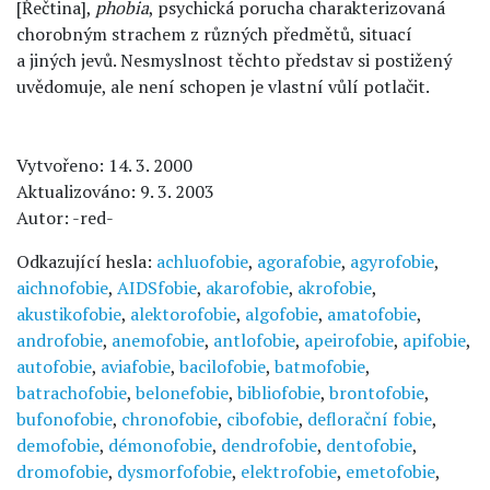
[Řečtina],
phobia
, psychická porucha charakterizovaná
chorobným strachem z různých předmětů, situací
a jiných jevů. Nesmyslnost těchto představ si postižený
uvědomuje, ale není schopen je vlastní vůlí potlačit.
Vytvořeno: 14. 3. 2000
Aktualizováno: 9. 3. 2003
Autor: -red-
Odkazující hesla:
achluofobie
,
agorafobie
,
agyrofobie
,
aichnofobie
,
AIDSfobie
,
akarofobie
,
akrofobie
,
akustikofobie
,
alektorofobie
,
algofobie
,
amatofobie
,
androfobie
,
anemofobie
,
antlofobie
,
apeirofobie
,
apifobie
,
autofobie
,
aviafobie
,
bacilofobie
,
batmofobie
,
batrachofobie
,
belonefobie
,
bibliofobie
,
brontofobie
,
bufonofobie
,
chronofobie
,
cibofobie
,
deflorační fobie
,
demofobie
,
démonofobie
,
dendrofobie
,
dentofobie
,
dromofobie
,
dysmorfofobie
,
elektrofobie
,
emetofobie
,