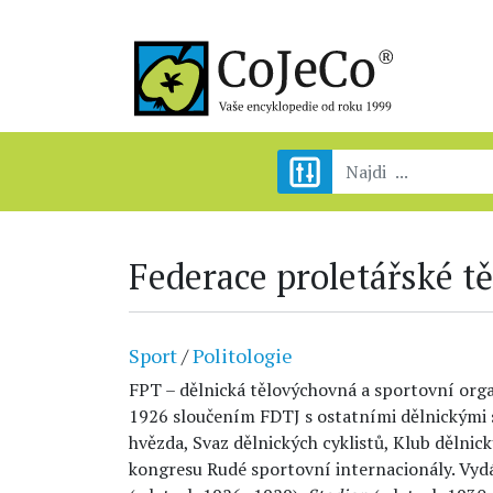
Federace proletářské t
Sport
/
Politologie
FPT – dělnická tělovýchovná a sportovní orga
1926 sloučením FDTJ s ostatními dělnickými
hvězda, Svaz dělnických cyklistů, Klub dělnic
kongresu Rudé sportovní internacionály. Vyd