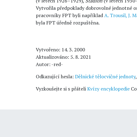
(v letech 1926–1929),
Stadion
(v letech 1930
Vytvořila předpoklady dobrovolné jednotné o
pracovníky FPT byli například
A. Trousil,
J. M
byla FPT úředně rozpuštěna.
Vytvořeno: 14. 3. 2000
Aktualizováno: 5. 8. 2021
Autor: -red-
Odkazující hesla:
Dělnické tělocvičné jednoty
Vyzkoušejte si s přáteli
Kvízy encyklopedie
Co