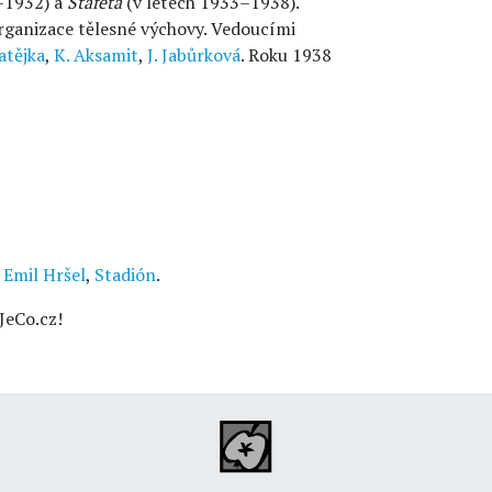
–1932) a
Štafeta
(v letech 1933–1938).
rganizace tělesné výchovy. Vedoucími
atějka
,
K. Aksamit
,
J. Jabůrková
. Roku 1938
,
Emil Hršel
,
Stadión
.
JeCo.cz!