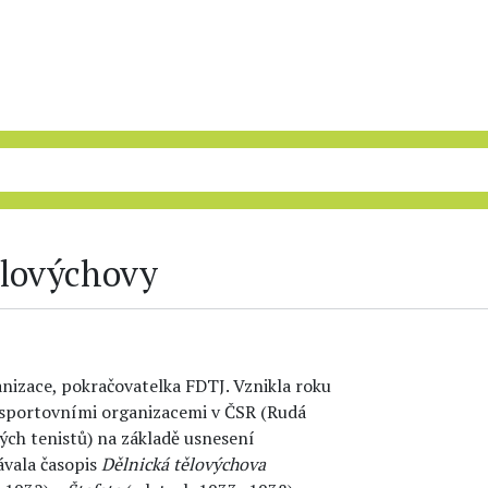
ělovýchovy
nizace, pokračovatelka FDTJ. Vznikla roku
 sportovními organizacemi v ČSR (Rudá
kých tenistů) na základě usnesení
ávala časopis
Dělnická tělovýchova