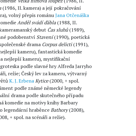
 komedie
Velká filmová loupež
(1986, II.
a
(1986, II. kamera) a její pokračování
era), volný přepis románu
Jana Otčenáška
 komedie
Anděl svádí ďábla
(1988, II.
a kameramanský debut
Čas sluhů
(1989),
vané podobenství
Stavení
(1990), poetická
-společenské drama
Corpus delicti
(1991),
nejlepší kameru), fantastická komedie
a nejlepší kameru), mystifikační
 groteska podle slavné hry Alfreda Jarryho
áři, režie; Český lev za kameru, výtvarný
větů
K. J. Erbena
Kytice
(2000, + spol.
periment podle známé německé legendy
minální drama podle skutečného případu
tná komedie na motivy knihy Barbary
r o legendární hraběnce
Bathory
(2008),
08, + spol. na scénáři a režie).