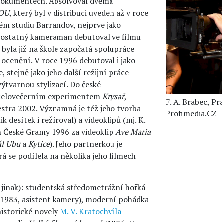
h dokumentech. Absolvoval dvěma
OU
, který byl v distribuci uveden až v roce
ém studiu Barrandov, nejprve jako
mostatný kameraman debutoval ve filmu
 byla již na škole započatá spolupráce
 ocenění. V roce 1996 debutoval i jako
se, stejně jako jeho další režijní práce
ýtvarnou stylizací. Do české
 i celovečerním experimentem
Krysař
,
F. A. Brabec, P
stra 2002. Významná je též jeho tvorba
Profimedia.CZ
 desítek i režíroval) a videoklipů (mj. K.
elem České Gramy 1996 za videoklip
Ave Maria
ál Ubu
a
Kytice
). Jeho partnerkou je
á se podílela na několika jeho filmech
 jinak): studentská středometrážní hořká
1983, asistent kamery), moderní pohádka
historické novely
M. V. Kratochvíla