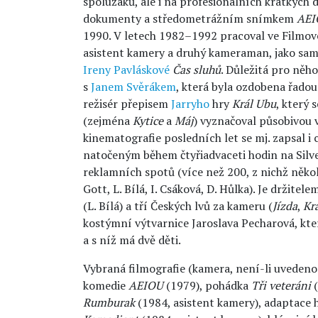
spolužáků, ale i na profesionálních krátkýc
dokumenty a středometrážním snímkem
AEI
1990. V letech 1982–1992 pracoval ve Filmov
asistent kamery a druhý kameraman, jako sa
Ireny Pavláskové
Čas sluhů
. Důležitá pro něho
s
Janem Svěrákem
, která byla ozdobena řadou
režisér přepisem
Jarryho
hry
Král Ubu
, který 
(zejména
Kytice
a
Máj
) vyznačoval působivou v
kinematografie posledních let se mj. zapsal
natočeným během čtyřiadvaceti hodin na Silve
reklamních spotů (více než 200, z nichž několik
Gott, L. Bílá, I. Csáková, D. Hůlka). Je držit
(L. Bílá) a tří Českých lvů za kameru (
Jízda
,
Kr
kostýmní výtvarnice Jaroslava Pecharová, kter
a s níž má dvě děti.
Vybraná filmografie (kamera, není-li uvedeno
komedie
AEIOU
(1979), pohádka
Tři veteráni
(
Rumburak
(1984, asistent kamery), adaptace 