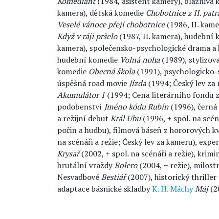
Komediant
(1984, asistent kamery), bláznivá
kamera), dětská komedie
Chobotnice z II. patr
Veselé vánoce přejí chobotnice
(1986, II. kam
Když v ráji pršelo
(1987, II. kamera), hudební
kamera), společensko-psychologické drama 
hudební komedie
Volná noha
(1989), stylizo
komedie
Obecná škola
(1991), psychologicko
úspěšná road movie
Jízda
(1994; Český lev za 
Akumulátor 1
(1994; Cena literárního fondu z
podobenství
Jméno kódu Rubín
(1996), černá
a režijní debut
Král Ubu
(1996, + spol. na scén
počin a hudbu), filmová báseň z hororových k
na scénáři a režie; Český lev za kameru), ex
Krysař
(2002, + spol. na scénáři a režie), kri
brutální vraždy
Bolero
(2004, + režie), milos
Nesvadbové
Bestiář
(2007), historický thrille
adaptace básnické skladby
K. H. Máchy
Máj
(20