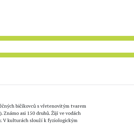
něčných bičíkovců s vřetenovitým tvarem
). Známo asi 150 druhů. Žijí ve vodách
. V kulturách slouží k fyziologickým