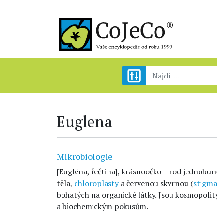
Euglena
Mikrobiologie
[Eugléna, řečtina], krásnoočko – rod jednobu
těla,
chloroplasty
a červenou skvrnou (
stigma
bohatých na organické látky. Jsou kosmopolity
a biochemickým pokusům.