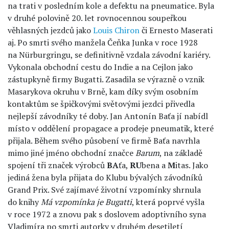
na trati v posledním kole a defektu na pneumatice. Byla
v druhé polovině 20. let rovnocennou soupeřkou
věhlasných jezdců jako
Louis Chiron
či Ernesto Maserati
aj. Po smrti svého manžela Čeňka Junka v roce 1928
na Nürburgringu, se definitivně vzdala závodní kariéry.
Vykonala obchodní cestu do Indie a na Cejlon jako
zástupkyně firmy Bugatti. Zasadila se výrazně o vznik
Masarykova okruhu v Brně, kam díky svým osobním
kontaktům se špičkovými světovými jezdci přivedla
nejlepší závodníky té doby. Jan Antonín Baťa jí nabídl
místo v oddělení propagace a prodeje pneumatik, které
přijala. Během svého působení ve firmě Baťa navrhla
mimo jiné jméno obchodní značce
Barum
, na základě
spojení tři značek výrobců
BA
ťa,
RU
bena a
M
itas. Jako
jediná žena byla přijata do Klubu bývalých závodníků
Grand Prix. Své zajímavé životní vzpomínky shrnula
do knihy
Má vzpomínka je Bugatti
, která poprvé vyšla
v roce 1972 a znovu pak s doslovem adoptivního syna
Vladimíra po smrti autorky v druhém desetiletí