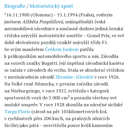
Biografie
/
Motoristický sport
*16.11.1900 (Olomouc) – †5.1.1994 (Praha), rodným
jménem
Alžběta Pospíšilová
, nejúspěšnější česká
automobilová závodnice a současně dodnes jediná ženská
vítězka nejvyšší motoristické soutěže – Grand Prix, ve své
době ekvivalentu později vzniklé nejvyšší třídy F1.
Se svým manželem
Čeňkem Junkem
patřila
k průkopníkům automobilového sportu u nás. Závodila
na vozech značky Bugatti. Její úspěšná závodnická kariéra
se začala v závodech do vrchu. Stala se absolutní vítězkou
v mezinárodním závodě
Zbraslav–Jíloviště
v roce 1926.
Na Velké ceně Německa, v prvním ročníku závodů
na Nürburgringu, v roce 1927, zvítězila v kategorii
3
sportovních vozů do 3 000 cm
a porazila všechny své
mužské soupeře. V roce 1928 skončila na náročné sicilské
Targa Florio
(závod na pět 105kilometrových kol,
v rychlostech přes 200 km/h, na prašných silnicích
Sicílie) jako pátá – nezvítězila pouze kvůli kamenům