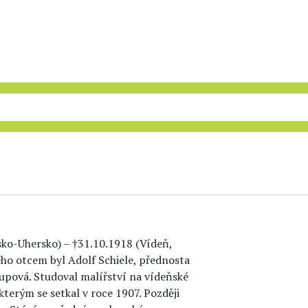
sko-Uhersko) – †31.10.1918 (Vídeň,
eho otcem byl Adolf Schiele, přednosta
upová. Studoval malířství na vídeňské
kterým se setkal v roce 1907. Později