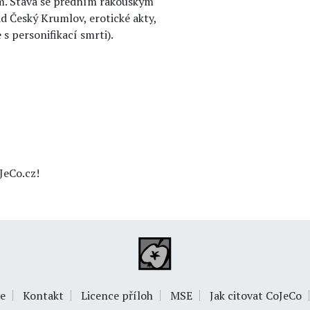
em. Stává se předním rakouským
ad Český Krumlov, erotické akty,
s personifikací smrti).
JeCo.cz!
e
Kontakt
Licence příloh
MSE
Jak citovat CoJeCo