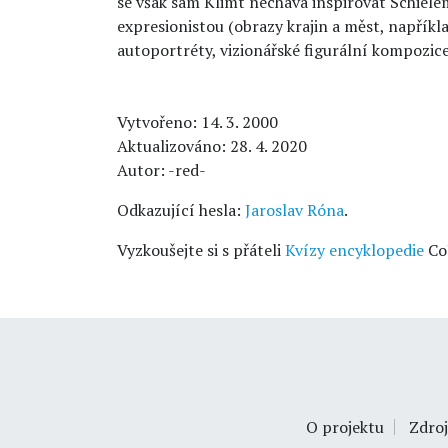
se však sám Klimt nechává inspirovat Schiel
expresionistou (obrazy krajin a měst, napříkl
autoportréty, vizionářské figurální kompozice 
Vytvořeno: 14. 3. 2000
Aktualizováno: 28. 4. 2020
Autor: -red-
Odkazující hesla:
Jaroslav Róna
.
Vyzkoušejte si s přáteli
Kvízy encyklopedie
Co
O projektu
Zdroj