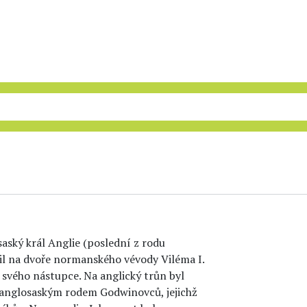
aský král Anglie (poslední z rodu
il na dvoře normanského vévody Viléma I.
 svého nástupce. Na anglický trůn byl
 anglosaským rodem Godwinovců, jejichž