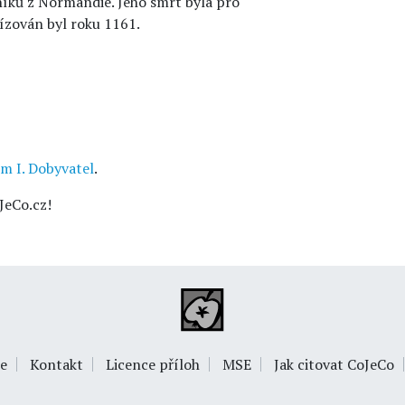
vníků z Normandie. Jeho smrt byla pro
ízován byl roku 1161.
ém I. Dobyvatel
.
JeCo.cz!
e
Kontakt
Licence příloh
MSE
Jak citovat CoJeCo