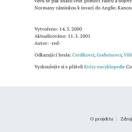
vlivu se pak snažil čelit pomocí rádců a bojo
Normany záminkou k invazí do Anglie. Kanon
Vytvořeno: 14. 3. 2000
Aktualizováno: 11. 3. 2001
Autor: -red-
Odkazující hesla:
Cerdikovci
,
Godwinovci
,
Vil
Vyzkoušejte si s přáteli
Kvízy encyklopedie
Co
O projektu
Zdroj