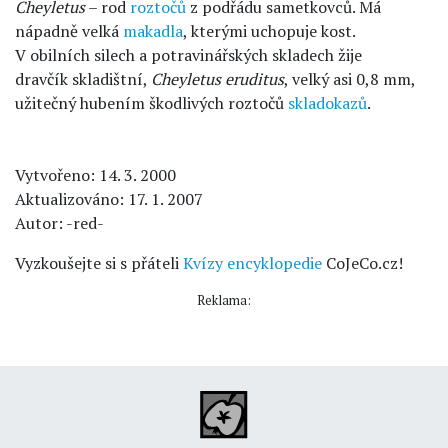
Cheyletus
– rod
roztočů
z podřádu sametkovců. Má
nápadně velká
makadla
, kterými uchopuje kost.
V obilních silech a potravinářských skladech žije
dravčík skladištní,
Cheyletus eruditus
, velký asi 0,8 mm,
užitečný hubením škodlivých roztočů
skladokazů
.
Vytvořeno: 14. 3. 2000
Aktualizováno: 17. 1. 2007
Autor: -red-
Vyzkoušejte si s přáteli
Kvízy encyklopedie
CoJeCo.cz!
Reklama: