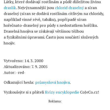
Látky, které dodávají rostlinám a půdě důležitou živinu
draslík
. Nejvýznamnější jsou
chlorid draselný
a síran
draselný (síran se dodává rostlinám citlivým na chloridy,
například vinné révě, tabáku), popřípadě síran
hořečnato-draselný pro půdy s nedostatkem hořčíku.
Draselná hnojiva se získávají většinou těžbou
a fyzikálními úpravami. Často jsou součástí složených
hnojiv.
Vytvořeno: 14. 3. 2000
Aktualizováno: 7. 9. 2005
Autor: -red-
Odkazující hesla:
průmyslová hnojiva
.
Vyzkoušejte si s přáteli
Kvízy encyklopedie
CoJeCo.cz!
Reklama: