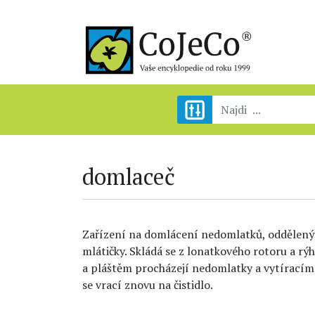
domlaceč
Zařízení na domlácení nedomlatků, oddělenýc
mlátičky. Skládá se z lonatkového rotoru a r
a pláštěm procházejí nedomlatky a vytíracím
se vrací znovu na čistidlo.