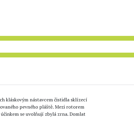
h kláskovým nástavcem čistidla sklízecí
ýhovaného pevného pláště. Mezi rotorem
 účinkem se uvolňují zbylá zrna. Domlat