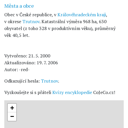
Města a obce
Obec v České republice, v
Královéhradeckém kraji
,
v okrese
Trutnov
. Katastrální výměra 968 ha, 630
obyvatel (z toho 328 v produktivním věku), průměrný
věk 40,5 let.
Vytvořeno: 21. 5. 2000
Aktualizováno: 19. 7. 2006
Autor: -red-
Odkazující hesla:
Trutnov
.
Vyzkoušejte si s přáteli
Kvízy encyklopedie
CoJeCo.cz!
+
−