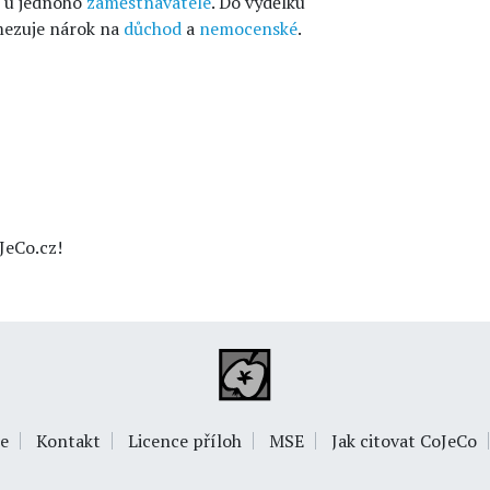
ě u jednoho
zaměstnavatele
. Do výdělku
mezuje nárok na
důchod
a
nemocenské
.
JeCo.cz!
e
Kontakt
Licence příloh
MSE
Jak citovat CoJeCo