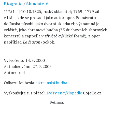
Biografie
/
Skladatelé
*1751 – †10.10.1825, ruský skladatel; 1769–1779 žil
v Itálii, kde se prosadil jako autor oper. Po návratu
do Ruska působil jako dvorní skladatel; významná je
zvláště, jeho chrámová hudba (35 duchovních sborových
koncertů a cappella v třívěté cyklické formě), z oper
například
Le faucon
(Sokol).
Vytvořeno: 14. 3. 2000
Aktualizováno: 27. 9. 2005
Autor: -red-
Odkazující hesla:
ukrajinská hudba
.
Vyzkoušejte si s přáteli
Kvízy encyklopedie
CoJeCo.cz!
Reklama: