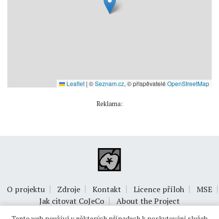
Leaflet
|
©
Seznam.cz
, © přispěvatelé
OpenStreetMap
Reklama:
O projektu
Zdroje
Kontakt
Licence příloh
MSE
Jak citovat CoJeCo
About the Project
Tento web používá v některých případech k poskytování služeb