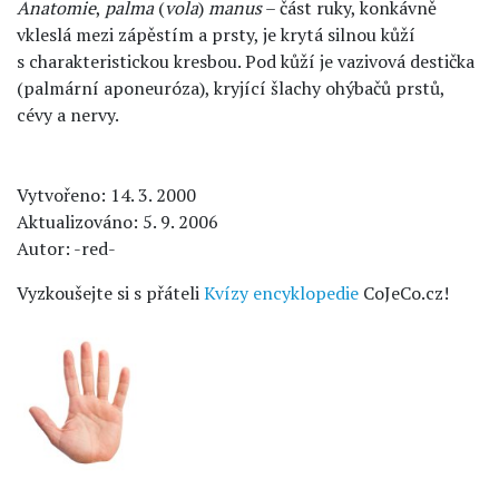
Anatomie
,
palma
(
vola
)
manus
– část ruky, konkávně
vkleslá mezi zápěstím a prsty, je krytá silnou kůží
s charakteristickou kresbou. Pod kůží je vazivová destička
(palmární aponeuróza), kryjící šlachy ohýbačů prstů,
cévy a nervy.
Vytvořeno: 14. 3. 2000
Aktualizováno: 5. 9. 2006
Autor: -red-
Vyzkoušejte si s přáteli
Kvízy encyklopedie
CoJeCo.cz!