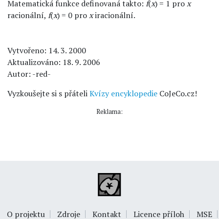
Matematická funkce definovaná takto:
f
(
x
) = 1 pro
x
racionální,
f
(
x
) = 0 pro
x
iracionální.
Vytvořeno: 14. 3. 2000
Aktualizováno: 18. 9. 2006
Autor: -red-
Vyzkoušejte si s přáteli
Kvízy encyklopedie
CoJeCo.cz!
Reklama:
O projektu
Zdroje
Kontakt
Licence příloh
MSE