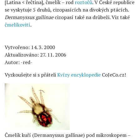
[Latina < řečtina], čmelík – rod
roztočů
. V České republice
se vyskytuje 5 druhů, cizopasících na divokých ptácích.
Dermanyssus gallinae
cizopasí také na drůbeži. Viz také
čmelíkovití
.
Vytvořeno: 14. 3. 2000
Aktualizováno: 27. 11. 2006
Autor: -red-
Vyzkoušejte si s přáteli
Kvízy encyklopedie
CoJeCo.cz!
Čmelík kuří (Dermanyssus gallinae) pod mikroskopem –