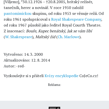
[Viljemz], *30.12.1926 – †20.8.2005, britský režisér,
tanečník, herec a novinář. V roce 1950 založil
pantomimickou
skupinu, od roku 1953 se věnuje režii. Od
roku 1961 spoluprácoval s
Royal Shakespeare Company
,
od roku 1967 působil jako ředitel Royal Courth Theatre.
Z inscenací:
Bouře
,
Kupec benátský
,
Jak se vám líbí
(
W. Shakespeare
),
Maltský žid
(
Ch. Marlowe
).
Vytvořeno: 14. 3. 2000
Aktualizováno: 12. 8. 2014
Autor: -red-
Vyzkoušejte si s přáteli
Kvízy encyklopedie
CoJeCo.cz!
Reklama: