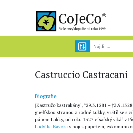
Castruccio Castracani
Biografie
[Kastručo kastrakány], *29.3.1281 – †3.9.1328
guelfskou stranou z rodné Lukky, vrátil se s 
pánem Lukky, od roku 1327 císařský vikář v Pis
Ludvíka Bavora
v boji s papežem, exkomuniko