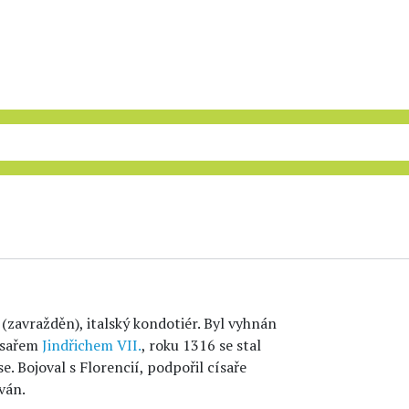
 (zavražděn), italský kondotiér. Byl vyhnán
císařem
Jindřichem VII.
, roku 1316 se stal
e. Bojoval s Florencií, podpořil císaře
ván.