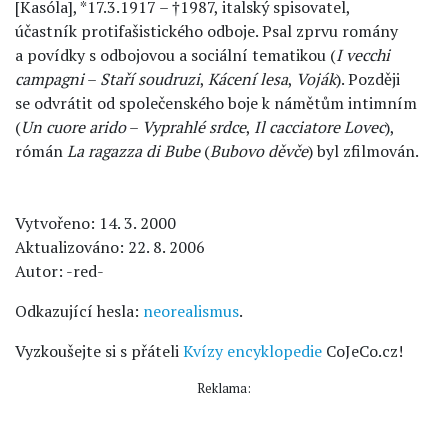
[Kasóla], *17.3.1917 – †1987, italský spisovatel,
účastník protifašistického odboje. Psal zprvu romány
a povídky s odbojovou a sociální tematikou (
I vecchi
campagni
–
Staří soudruzi
,
Kácení lesa
,
Voják
). Později
se odvrátit od společenského boje k námětům intimním
(
Un cuore arido
–
Vyprahlé srdce
,
Il cacciatore
Lovec
),
rómán
La ragazza di Bube
(
Bubovo děvče
) byl zfilmován.
Vytvořeno: 14. 3. 2000
Aktualizováno: 22. 8. 2006
Autor: -red-
Odkazující hesla:
neorealismus
.
Vyzkoušejte si s přáteli
Kvízy encyklopedie
CoJeCo.cz!
Reklama: