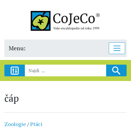
Menu:
čáp
Zoologie
/
Ptáci