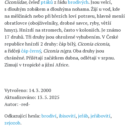
Ciconiidae
, čeleď
ptáků
z řádu
brodivých
. Jsou velcí,
s dlouhým zobákem a dlouhýma nohama. Žijí u vod, kde
na mělčinách nebo při březích loví potravu, hlavně menší
obratlovce (obojživelníky, drobné savce, ryby, větší
hmyz). Hnízdí na stromech, často v koloniích. Je známo
17 druhů. Tři druhy jsou ohrožené vyhubením. V České
republice hnízdí 2 druhy: čáp bílý,
Ciconia ciconia
,
a řidčeji
čáp černý
,
Ciconia nigra
. Oba druhy jsou
chráněné. Přilétají začátkem dubna, odlétají v srpnu.
Zimují v tropické a jižní Africe.
Vytvořeno: 14. 3. 2000
Aktualizováno: 13. 5. 2025
Autor: -red-
Odkazující hesla:
brodiví
,
ibisovití
,
jeřáb
,
jeřábovití
,
zejozob
.