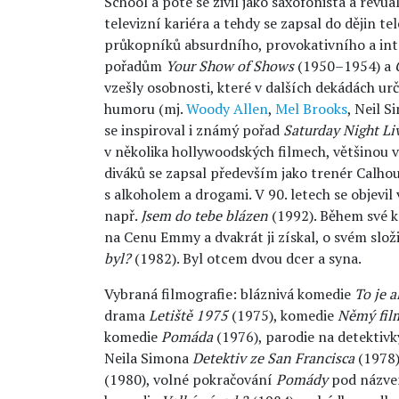
School a poté se živil jako saxofonista a revuá
televizní kariéra a tehdy se zapsal do dějin te
průkopníků absurdního, provokativního a in
pořadům
Your Show of Shows
(1950–1954) a
vzešly osobnosti, které v dalších dekádách ur
humoru (mj.
Woody Allen
,
Mel Brooks
, Neil S
se inspiroval i známý pořad
Saturday Night Li
v několika hollywoodských filmech, většinou v
diváků se zapsal především jako trenér Calh
s alkoholem a drogami. V 90. letech se objevil 
např.
Jsem do tebe blázen
(1992). Během své k
na Cenu Emmy a dvakrát ji získal, o svém slo
byl?
(1982). Byl otcem dvou dcer a syna.
Vybraná filmografie: bláznivá komedie
To je a
drama
Letiště 1975
(1975), komedie
Němý fil
komedie
Pomáda
(1976), parodie na detektivk
Neila Simona
Detektiv ze San Francisca
(1978)
(1980), volné pokračování
Pomády
pod názv