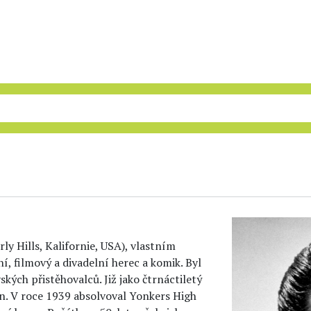
ly Hills, Kalifornie, USA), vlastním
ní, filmový a divadelní herec a komik. Byl
kých přistěhovalců. Již jako čtrnáctiletý
on. V roce 1939 absolvoval Yonkers High