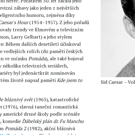
lní herec. Počátkem 50. let začala jeho
levizní zábavy jako jeden z největších
teligentního humoru, zejména díky
Caesar's Hour
(1954–1957). Z jeho pořadů
čovaly trendy ve filmovém a televizním
imon, Larry Gelbart) a jeho stylem
ve
. Během dalších desetiletí účinkoval
e vedlejších rolích (do paměti českých
oun ve snímku
Pomáda
), ale také bojoval
v několika televizních seriálech,
ariéry byl jedenáctkrát nominován
žitém životě napsal paměti
Kde jsem to
Sid Caesar – Vol
le bláznivý svět
(1963), katastrofické
m
(1976), slavná taneční romantická
y americké drsné školy podle scénáře
, komedie
Ďábelský plán dr. Fu Manchu
em
Pomáda 2
(1982), akční bláznivá