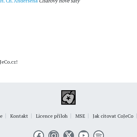
H. Ch. Andersena
Císařovy nové šaty
JeCo.cz!
e
Kontakt
Licence příloh
MSE
Jak citovat CoJeCo