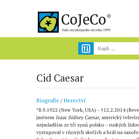
Cid Caesar
Biografie
/
Herectví
*8.9.1922 (New York, USA) – †12.2.2014 (Bever
jménem
Isaac Sidney Caesar
, americký televiz
nejmladším ze tří synů polsko – ruských židovs
vystupoval v různých skečích a hrál na saxof