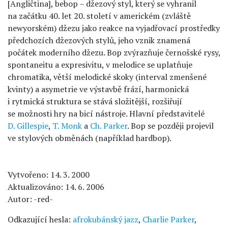
[Angličtina], bebop – džezový styl, který se vyhranil
na začátku 40. let 20. století v americkém (zvláště
newyorském) džezu jako reakce na vyjadřovací prostředky
předchozích džezových stylů, jeho vznik znamená
počátek moderního džezu. Bop zvýrazňuje černošské rysy,
spontaneitu a expresivitu, v melodice se uplatňuje
chromatika, větší melodické skoky (interval zmenšené
kvinty) a asymetrie ve výstavbě frází, harmonická
i rytmická struktura se stává složitější, rozšiřují
se možnosti hry na bicí nástroje. Hlavní představitelé
D. Gillespie
,
T. Monk
a
Ch. Parker
. Bop se později projevil
ve stylových obměnách (například hardbop).
Vytvořeno: 14. 3. 2000
Aktualizováno: 14. 6. 2006
Autor: -red-
Odkazující hesla:
afrokubánský jazz
,
Charlie Parker
,