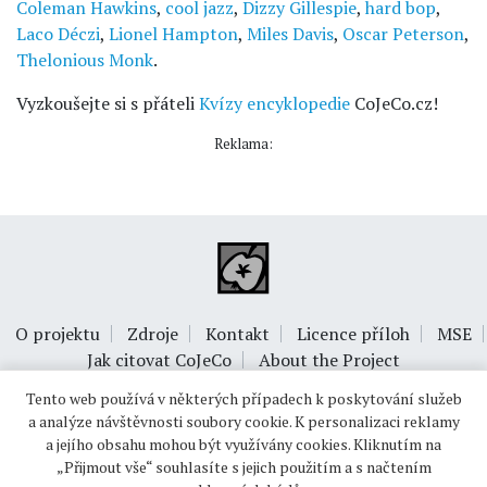
Coleman Hawkins
,
cool jazz
,
Dizzy Gillespie
,
hard bop
,
Laco Déczi
,
Lionel Hampton
,
Miles Davis
,
Oscar Peterson
,
Thelonious Monk
.
Vyzkoušejte si s přáteli
Kvízy encyklopedie
CoJeCo.cz!
Reklama:
O projektu
Zdroje
Kontakt
Licence příloh
MSE
Jak citovat CoJeCo
About the Project
Tento web používá v některých případech k poskytování služeb
a analýze návštěvnosti soubory cookie. K personalizaci reklamy
a jejího obsahu mohou být využívány cookies. Kliknutím na
„Přijmout vše“ souhlasíte s jejich použitím a s načtením