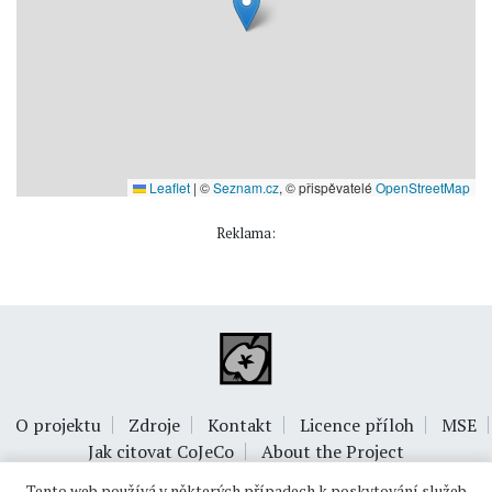
Leaflet
|
©
Seznam.cz
, © přispěvatelé
OpenStreetMap
Reklama:
O projektu
Zdroje
Kontakt
Licence příloh
MSE
Jak citovat CoJeCo
About the Project
Tento web používá v některých případech k poskytování služeb