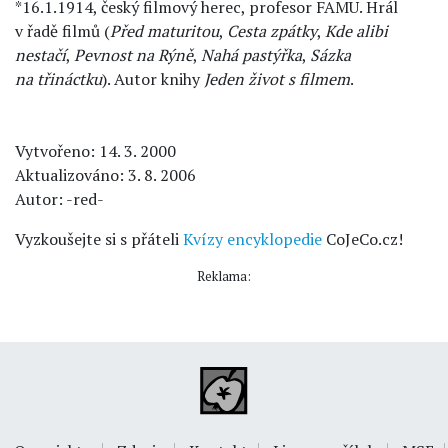
*16.1.1914, český filmový herec, profesor FAMU. Hrál
v řadě filmů (
Před maturitou
,
Cesta zpátky
,
Kde alibi
nestačí
,
Pevnost na Rýně
,
Nahá pastýřka
,
Sázka
na třináctku
). Autor knihy
Jeden život s filmem
.
Vytvořeno: 14. 3. 2000
Aktualizováno: 3. 8. 2006
Autor: -red-
Vyzkoušejte si s přáteli
Kvízy encyklopedie
CoJeCo.cz!
Reklama: