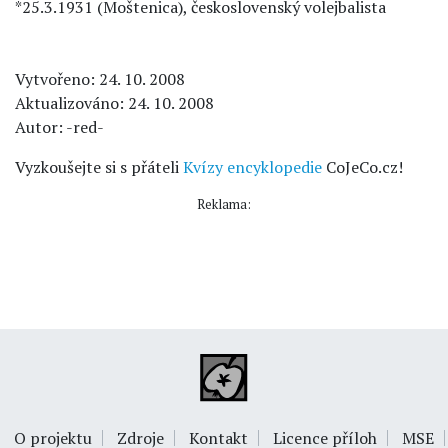
*25.3.1931 (Moštenica), československý volejbalista
Vytvořeno: 24. 10. 2008
Aktualizováno: 24. 10. 2008
Autor: -red-
Vyzkoušejte si s přáteli
Kvízy encyklopedie
CoJeCo.cz!
Reklama:
O projektu
Zdroje
Kontakt
Licence příloh
MSE