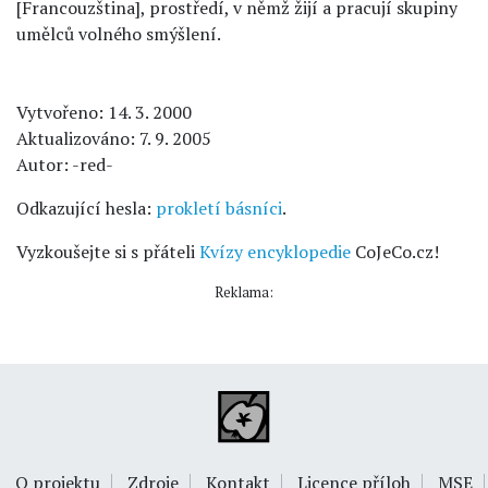
[Francouzština], prostředí, v němž žijí a pracují skupiny
umělců volného smýšlení.
Vytvořeno: 14. 3. 2000
Aktualizováno: 7. 9. 2005
Autor: -red-
Odkazující hesla:
prokletí básníci
.
Vyzkoušejte si s přáteli
Kvízy encyklopedie
CoJeCo.cz!
Reklama:
O projektu
Zdroje
Kontakt
Licence příloh
MSE