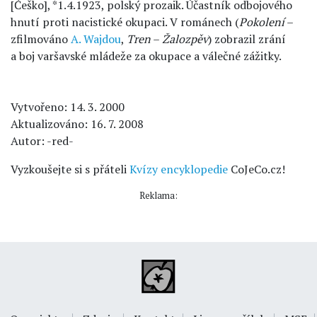
[Češko], *1.4.1923, polský prozaik. Účastník odbojového
hnutí proti nacistické okupaci. V románech (
Pokolení
–
zfilmováno
A. Wajdou
,
Tren
–
Žalozpěv
) zobrazil zrání
a boj varšavské mládeže za okupace a válečné zážitky.
Vytvořeno: 14. 3. 2000
Aktualizováno: 16. 7. 2008
Autor: -red-
Vyzkoušejte si s přáteli
Kvízy encyklopedie
CoJeCo.cz!
Reklama: